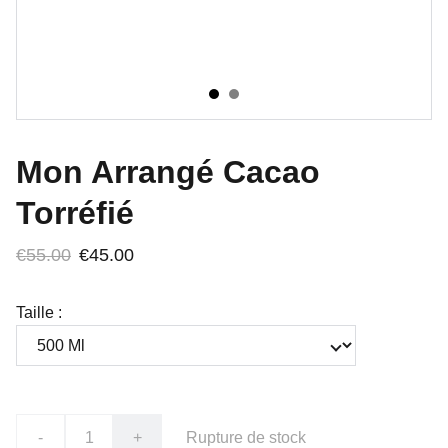
Mon Arrangé Cacao
Torréfié
€55.00
€45.00
Taille :
-
+
Rupture de stock